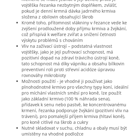
vojtěška řezanka nezbytným doplňkem, zvlášť,
pokud je denní krmná dávka jadrného krmiva
složena z obilovin obsahující škrob
Kromě toho, přítomnost vlákniny v řezance vede ke
zvýšení prodloužené doby příjmu krmiva a žvýkání,
což přispívá k welfare zvířat a snížení četnosti
výskytu problémů s chováním
Vliv na zažívací ústrojí – podstatná vlastnost
vojtěšky, jako je její pufrovací schopnost, má
pozitivní dopad na zdraví trávicího ústrojí koně,
tato schopnost má díky vápníku a obsahu bílkovin
preventivní roli proti střevní acidóze úpravou
rovnováhy mikrobioty
Možnosti použití - je vhodné ji používat jako
plnohodnotné krmivo pro všechny typy koní, ideální
pro míchání vlastních směsí pro koně, lze použít
jako základní krmivo (100 % náhrada sena),
přídavek k senu nebo pastvě, ke koncentrovanému
krmení, řezanka podporuje žvýkání (pozitivní vliv na
trávení), pro pomalejší příjem krmiva (hltaví koně),
pro koně citlivé na škrob a cukry
Nutné skladovat v suchu, chladnu a obaly musí být
umístěny na vhodné podložce