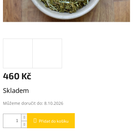
460 Kč
Měrná
Skladem
cena:
Můžeme doručit do:
8.10.2026
Přidat do košíku