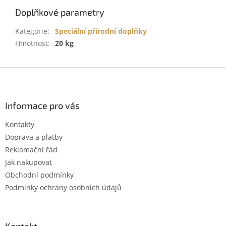
Doplňkové parametry
Kategorie
:
Speciální přírodní doplňky
Hmotnost
:
20 kg
Z
á
p
a
Informace pro vás
t
Kontakty
í
Doprava a platby
Reklamační řád
Jak nakupovat
Obchodní podmínky
Podmínky ochrany osobních údajů