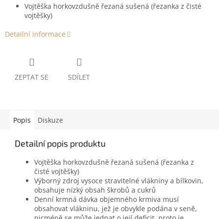
Vojtěška horkovzdušně řezaná sušená (řezanka z čisté
vojtěšky)
Detailní informace
ZEPTAT SE
SDÍLET
Popis
Diskuze
Detailní popis produktu
Vojtěška horkovzdušně řezaná sušená (řezanka z
čisté vojtěšky)
Výborný zdroj vysoce stravitelné vlákniny a bílkovin,
obsahuje nízký obsah škrobů a cukrů
Denní krmná dávka objemného krmiva musí
obsahovat vlákninu, jež je obvykle podána v seně,
nicméně se může jednat o její deficit, proto je