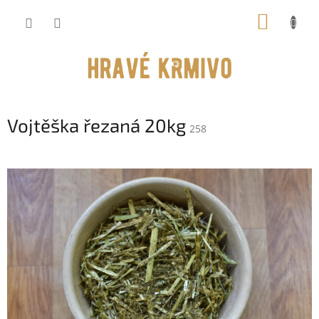
Přejít
NÁKUP
na
obsah
KOŠÍK
Vojtěška řezaná 20kg
258