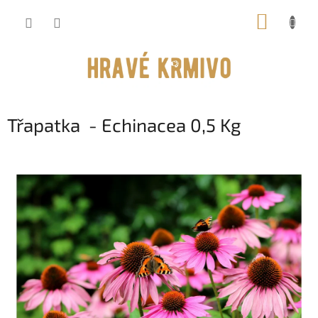
Přejít
NÁKUP
na
obsah
KOŠÍK
Třapatka - Echinacea 0,5 Kg