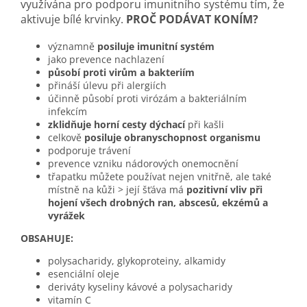
využívána pro podporu imunitního systému tím, že
aktivuje bílé krvinky.
PROČ PODÁVAT KONÍM?
významně
posiluje imunitní systém
jako prevence nachlazení
působí proti virům a bakteriím
přináší úlevu při alergiích
účinně působí proti virózám a bakteriálním
infekcím
zklidňuje horní cesty dýchací
při kašli
celkově
posiluje obranyschopnost organismu
podporuje trávení
prevence vzniku nádorových onemocnění
třapatku můžete používat nejen vnitřně, ale také
místně na kůži > její šťáva má
pozitivní vliv při
hojení všech drobných ran, abscesů, ekzémů a
vyrážek
OBSAHUJE:
polysacharidy, glykoproteiny, alkamidy
esenciální oleje
deriváty kyseliny kávové a polysacharidy
vitamín C