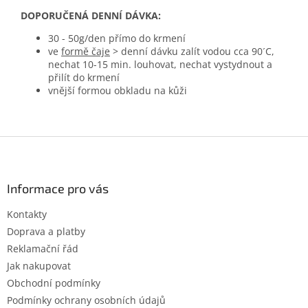
DOPORUČENÁ DENNÍ DÁVKA:
30 - 50g/den přímo do krmení
ve
formě čaje
> denní dávku zalít vodou cca 90´C,
nechat 10-15 min. louhovat, nechat vystydnout a
přilít do krmení
vnější formou obkladu na kůži
Z
á
p
a
Informace pro vás
t
Kontakty
í
Doprava a platby
Reklamační řád
Jak nakupovat
Obchodní podmínky
Podmínky ochrany osobních údajů