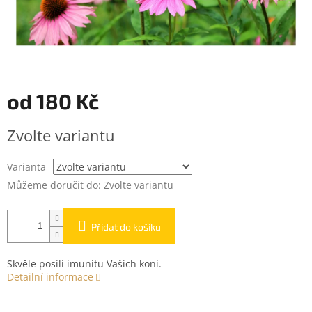
od
180 Kč
Měrná
Zvolte variantu
cena:
Varianta
Můžeme doručit do:
Zvolte variantu
Přidat do košíku
Skvěle posílí imunitu Vašich koní.
Detailní informace