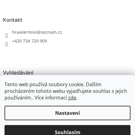
Kontakt
hravekrmivo
@
seznam.cz
+420 734 720 909
Vyhledávání
Tento web používá soubory cookie. Dalším
HLEDAT
procházením tohoto webu vyjadřujete souhlas s jejich
používáním.. Více informací
zde
.
Nastavení
Vytvořil Shoptet
Souhlasím
Copyright 2026
Hravé krmivo
. Všechna práva vyhrazena.