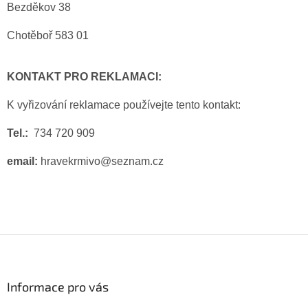
Bezděkov 38
Chotěboř 583 01
KONTAKT PRO REKLAMACI:
K vyřizování reklamace používejte tento kontakt:
Tel.:
734 720 909
email:
hravekrmivo@seznam.cz
Z
á
p
a
Informace pro vás
t