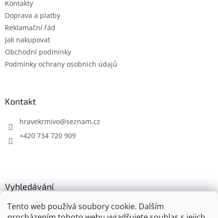
Kontakty
í
Doprava a platby
Reklamační řád
Jak nakupovat
Obchodní podmínky
Podmínky ochrany osobních údajů
Kontakt
hravekrmivo
@
seznam.cz
+420 734 720 909
Vyhledávání
Tento web používá soubory cookie. Dalším
HLEDAT
procházením tohoto webu vyjadřujete souhlas s jejich