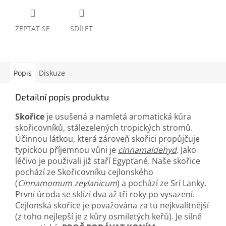
ZEPTAT SE
SDÍLET
Popis
Diskuze
Detailní popis produktu
Skořice
je usušená a namletá aromatická kůra
skořicovníků, stálezelených tropických stromů.
Účinnou látkou, která zároveň skořici propůjčuje
typickou příjemnou vůni je
cinnamaldehyd
. Jako
léčivo je použivali již staří Egypťané. Naše skořice
pochází ze Skořicovníku cejlonského
(
Cinnamomum zeylanicum
) a pochází ze Srí Lanky.
První úroda se sklízí dva až tři roky po vysazení.
Cejlonská skořice je považována za tu nejkvalitnější
(z toho nejlepší je z kůry osmiletých keřů). Je silně