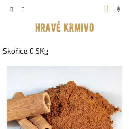
Přejít
NÁKUP
na
obsah
KOŠÍK
Skořice 0,5Kg