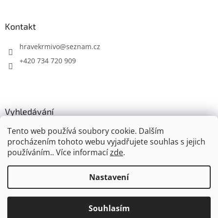
Kontakt
hravekrmivo
@
seznam.cz
+420 734 720 909
Vyhledávání
Tento web používá soubory cookie. Dalším
HLEDAT
procházením tohoto webu vyjadřujete souhlas s jejich
používáním.. Více informací
zde
.
Nastavení
Vytvořil Shoptet
Souhlasím
Copyright 2026
Hravé krmivo
. Všechna práva vyhrazena.