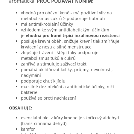
aromatická.
PROČ PODÁVAT KONÍM:
vhodná pro obézní koně - má pozitivní vliv na
metabolismus cukrů > podporuje hubnutí
má antimikrobiální účinky
vzhledem ke svým antidiabetickým účinkům
je
vhodná pro koně trpící inzulínovou rezistencí
posiluje krevní oběh, snižuje krevní tlak zmírňuje
krvácení z nosu a silné menstruace
zlepšuje trávení - štěpí tuky podporuje
metabolismus tuků a cukrů
zahřívá a stimuluje zažívací trakt
pomáhá uklidňovat koliky, průjmy, nevolnosti,
nadýmání
podporuje chuť k jídlu
má silné dezinfekční a antibiotické účinky, ničí
bakterie
používá se proti nachlazení
OBSAHUJE:
esenciální olej z kůry kmene je skořicový aldehyd
(trans-cinnamaldehyd)
kamfor