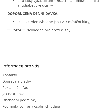
tato látky vykazují antioxidační, antimikrobiální a
antidiabetické účinky
DOPORUČENÁ DENNÍ DÁVKA:
20 - 50g/den (vhodné jsou 2-3 měsíční kůry)
!!! Pozor !!!
Nevhodné pro březí klisny.
Z
á
p
a
Informace pro vás
t
Kontakty
í
Doprava a platby
Reklamační řád
Jak nakupovat
Obchodní podmínky
Podmínky ochrany osobních údajů