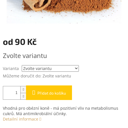
od
90 Kč
Měrná
Zvolte variantu
cena:
Varianta
Můžeme doručit do:
Zvolte variantu
Přidat do košíku
Vhodná pro obézní koně - má pozitivní vliv na metabolismus
cukrů. Má antimikrobiální účinky.
Detailní informace