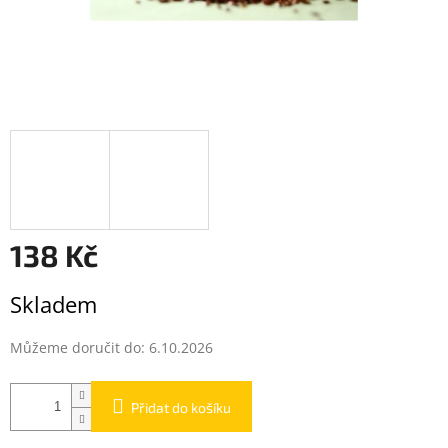
138 Kč
Měrná
Skladem
cena:
Můžeme doručit do:
6.10.2026
Přidat do košíku