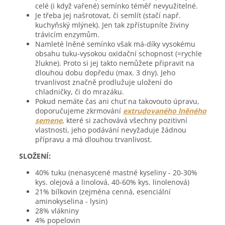
celé (i když vařené) semínko téměř nevyužitelné.
Je třeba jej našrotovat, či semlít (stačí např.
kuchyňský mlýnek). Jen tak zpřístupníte živiny
trávicím enzymům.
Namleté lněné semínko však má-díky vysokému
obsahu tuku-vysokou oxidační schopnost (=rychle
žlukne). Proto si jej takto nemůžete připravit na
dlouhou dobu dopředu (max. 3 dny). Jeho
trvanlivost značně prodlužuje uložení do
chladničky, či do mrazáku.
Pokud nemáte čas ani chuť na takovouto úpravu,
doporučujeme zkrmování
extrudovaného lněného
semene
, které si zachovává všechny pozitivní
vlastnosti, jeho podávání nevyžaduje žádnou
přípravu a má dlouhou trvanlivost.
SLOŽENÍ:
40% tuku (nenasycené mastné kyseliny - 20-30%
kys. olejová a linolová, 40-60% kys. linolenová)
21% bílkovin (zejména cenná, esenciální
aminokyselina - lysin)
28% vlákniny
4% popelovin