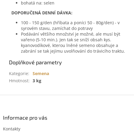
bohatá na: selen
DOPORUČENÁ DENNÍ DÁVKA:
100 - 150 g/den (hříbata a poníci 50 - 80g/den) - v
syrovém stavu, zamíchat do potravy
Podávání většího množství je možné, ale musí být
vařeno (5-10 min.). Jen tak se sníží obsah kys.
kyanovodíkové, kterou lněné semeno obsahuje a
zabrání se tak jejímu uvolňování do trávicího traktu.
Doplňkové parametry
Kategorie
:
Semena
Hmotnost
:
3 kg
Z
á
p
a
Informace pro vás
t
Kontakty
í