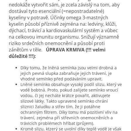
nedokáže vytvořit sám, je zcela závislý na tom, aby
dostával tyto esenciální (=nepostradatelné)
kyseliny v potravě. Účinky omega 3-mastných
kyselin působí příznivě zejména na: ledviny, klůži,
dýchací, trávicí a kardiovaskulární systém a vůbec
na celkovou imunitu organismu. Snižují významně
riziko srdečních onemocnění a působí proti
zánětům v těle.
ÚPRAVA KRMIVA (!!! velmi
důležité !!!):
Díky tomu, že lněná semínka jsou velmi drobná a
jejich pevná slupka zabraňuje jejich trávení, je
vhodné semínko před podáváním upravit.
Lněné semínko obsahuje vysoký podíl slizu, který ve
vodě bobtná. Proto, pokud zalijete semínko vroucí
vodou, či jej necháte krátce povařit, aktivujete
slizové látky. Takto upravené semínko chrání
sliznici žaludku a střev tím, že ji potáhne
ochranným filtrem. Díky tomu má pozitivní vliv na
trávení, zejména při střevních onemocněních a
trávicích problémech hříbat (průjem).
Kromě slizu, ktzerý se uvolní díky teplě vodě je však