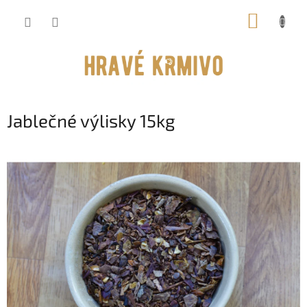
Přejít
NÁKUP
na
obsah
KOŠÍK
Jablečné výlisky 15kg