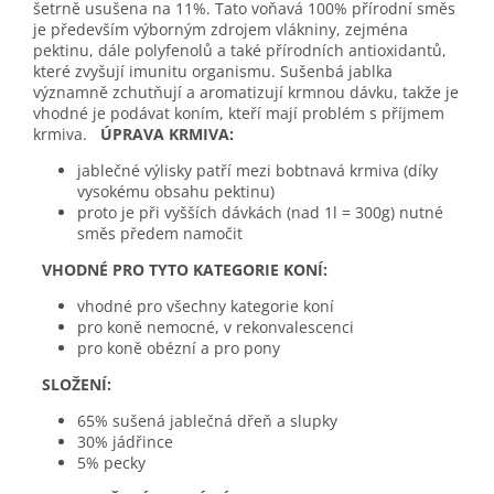
šetrně usušena na 11%. Tato voňavá 100% přírodní směs
je především výborným zdrojem vlákniny, zejména
pektinu, dále polyfenolů a také přírodních antioxidantů,
které zvyšují imunitu organismu. Sušenbá jablka
významně zchutňují a aromatizují krmnou dávku, takže je
vhodné je podávat koním, kteří mají problém s příjmem
krmiva.
ÚPRAVA KRMIVA:
jablečné výlisky patří mezi bobtnavá krmiva (díky
vysokému obsahu pektinu)
proto je při vyšších dávkách (nad 1l = 300g) nutné
směs předem namočit
VHODNÉ PRO TYTO KATEGORIE KONÍ:
vhodné pro všechny kategorie koní
pro koně nemocné, v rekonvalescenci
pro koně obézní a pro pony
SLOŽENÍ:
65% sušená jablečná dřeň a slupky
30% jádřince
5% pecky