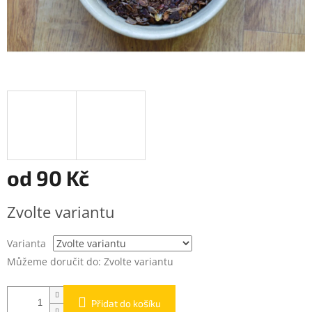
od
90 Kč
Měrná
Zvolte variantu
cena:
Varianta
Můžeme doručit do:
Zvolte variantu
Přidat do košíku